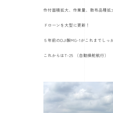
作付面積拡大、作業量、散布品種拡
ドローンを大型に更新！
５年前のDJI製MG-1がこれまでし
これからはT-25 （自動操舵航行）